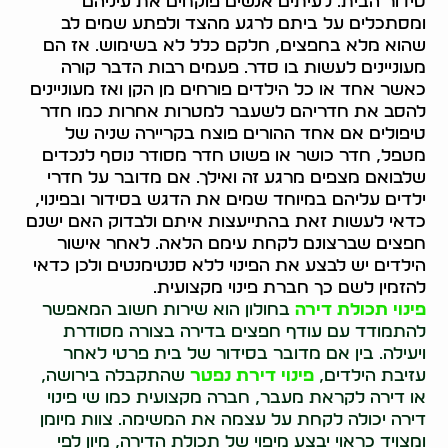
סידור הבית. לעיתים אנשים פוקחים את עיניהם
ומסתכלים על ביתם לרגע מהצד ולפתע שמים לב
שהוא מלא בחפצים, חלקם כלל לא בשימוש. אז הם
מעוניינים לעשות בו סדר. פעמים רבות הדבר קורה
כאשר אחד או כל הילדים פורחים מן הקן ואז מעוניינים
להסב את חדריהם לשעבר למטרות אחרות כמו חדר
טיפולים אם אחד ההורים פוצח בקריירה שניה של
מטפל, חדר כושר או פשוט חדר מסודר נוסף לנכדים
שלבואם מצפים מרגע זה ואילך. אם מדובר על חדרי
ילדים עליהם במיוחד שמים את הדגש בסידור ובפינוי,
כדאי לעשות זאת בהתייעצות איתם ולבדוק האם ישנם
חפצים שברצונם לקחת עימם הלאה. לאחר אישור
הילדים יש לבצע את הפינוי ללא סנטימנטים ולכן כדאי
להזמין לשם כך חברת פינוי מקצועית.
פינוי תכולת דירה
בחולון הוא שירות חשוב המאפשר
להתמודד עם עודף חפצים בדירה בצורה מסודרת
ויעילה. בין אם מדובר בסידור של בית פרטי לאחר
עזיבת הילדים,
פינוי דירת נפטר
שהתקבלה בירושה,
או דירה לקראת מעבר, חברה מקצועית כמו שי פינוי
דירה יכולה לקחת על עצמה את המשימה. צוות מיומן
ומצויד כראוי יבצע מיפוי של תכולת הדירה, מיון לפי