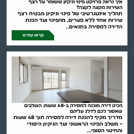
איך נראה פרויקט פינוי וניקיון ששומר על רצף
השירות מקצה לקצה?
תהליך אינטגרטיבי של פינוי וניקיון מבטיח רצף
שירות אחד ללא פערים, מהפינוי ועד הכנת
הדירה למסירה בתנאים..
קראו עוד
הכינו דירה מוכנה למסירה ב-48 שעות: השלבים
שאסור לכם לדלג עליהם
מדריך מקיף להכנת דירה למסירה תוך 48 שעות
– משלב הפינוי הראשוני ועד הניקיון היסודי
והחיטוי הסופי...