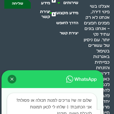
שירותים
מידע
שליחה
אצלנו בשי
יצירת
פינוי דירה,
מידע מקצועי
קשר
אנחנו לא רק
מפנים חפצים
הדרך לחופש
– אנחנו בונים
יצירת קשר
עתיד נקי
יותר. עם ניסיון
של עשורים
בטיפול
באגרנות
כפייתית
והזנחת
דירות, אנחנו
כאן כדי לעזור
לכם
להתמודד,
להבין ולשנות.
שלום זה שי! צריכים לפנות תכולה או פסולת?
יחד, ניצור
אני הכתובת! :) שלחו לי לכאן תמונות
מרחב
חיים בריא ומאוזן.
לקבלת הצעה. תודה!