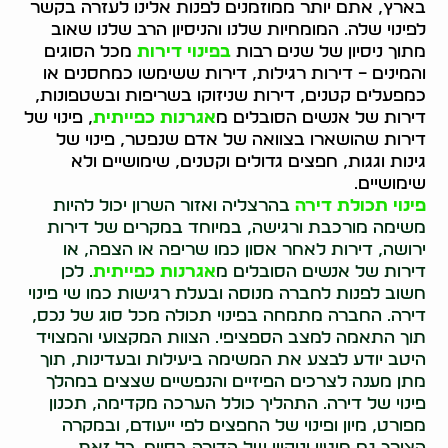
בארץ, אתם יותר ממוזמנים לפנות אלינו לעזרה בקשר
לפינוי שלה. המומחיות שלנו והניסיון הרב שלנו שאוב
מתוך ניסיון של שנים רבות
בפינוי דירות
מכל הסוגים
והמינים – דירות רגילות, דירות ששימשו כמחסנים או
כמפעלים קטנים, דירות שניזוקו בשריפות ובשטפונות,
דירות של אנשים הסובלים מ
אגרנות כפייתית
, פינוי של
דירות שהושארו בצוואה של אדם שנפטר, פינוי של
גינות וגגות, חפצים גדולים וקטנים, שימושיים ולא
שימושיים.
פינוי תכולת דירה
בהרצליה ואזור השרון יכול להיות
משימה מורכבת ורגישה, במיוחד במקרים של דירות
ירושה, דירות לאחר אסון כמו שריפה או הצפה, או
דירות של אנשים הסובלים מ
אגרנות כפייתית
. לכן
חשוב לפנות לחברה מנוסה ובעלת רגישות כמו שי פינוי
דירה. החברה מתמחה בפינוי תכולה מכל סוג של נכס,
תוך התאמה למצב הספציפי. הצוות המקצועי והמצויד
היטב יודע לבצע את המשימה ביעילות ובעדינות, תוך
מתן מענה לצרכים הפיזיים והנפשיים שצצים במהלך
פינוי של דירה. התהליך כולל הערכה מקדימה, תכנון
מפורט, מיון ופינוי של החפצים לפי ייעודם, ובמקרה
הצורך גם חיטוי וניקיון של הדירה בסיום. כל זאת