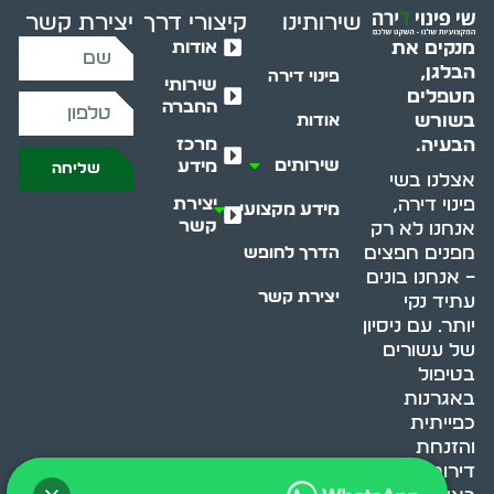
שירותינו
קיצורי דרך
יצירת קשר
אודות
מנקים את
הבלגן,
פינוי דירה
שירותי
מטפלים
החברה
בשורש
אודות
מרכז
הבעיה.
שירותים
מידע
שליחה
אצלנו בשי
יצירת
פינוי דירה,
מידע מקצועי
קשר
אנחנו לא רק
מפנים חפצים
הדרך לחופש
– אנחנו בונים
יצירת קשר
עתיד נקי
יותר. עם ניסיון
של עשורים
בטיפול
באגרנות
כפייתית
והזנחת
דירות, אנחנו