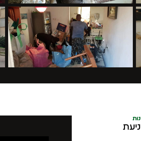
ות
ניעת