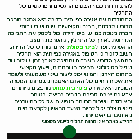
להתמודדות עם ההיבטים הרגשיים והפרקטיים של
התהליך.
התמודדות עם אגירה כפייתית בדירה היא אתגר מורכב
הדורש סבלנות, הבנה ומקצועיות. שימוש בשירותי
חברה מנוסה כמו שי פינוי דירה יכול לספק את התמיכה
הנדרשת לאורך כל התהליך, מהערכת המצב
הראשונית ועד ל
פינוי פסולת
וארגון מחדש של הדירה.
חשוב לזכור כי הטיפול באגירה כפייתית הוא תהליך
מתמשך הדורש מעורבות ותמיכה לאורך זמן. שילוב של
טיפול פסיכולוגי, תמיכה משפחתית, וייעוץ מקצועי
בתחום הארגון והפינוי יכול ליצור שינוי משמעותי ולשפר
את איכות החיים של האדם האספן ומשפחתו. המטרה
הסופית היא לא רק
פינוי בית עמוס
מחפצים מיותרים,
אלא גם יצירת סביבת מגורים בריאה, בטוחה
ומאורגנת, ושיפור הרווחה הנפשית של כל המעורבים.
פינוי מוצלח יכול להיות הצעד הראשון לקראת חיים
מאוזנים ובריאים יותר.
המידע באתר אינו מהווה תחליף לייעוץ מקצועי