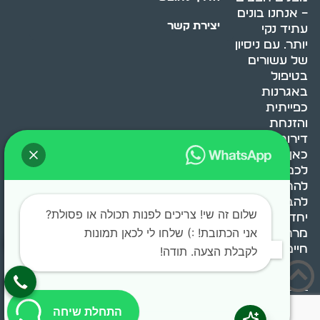
– אנחנו בונים
יצירת קשר
עתיד נקי
יותר. עם ניסיון
של עשורים
בטיפול
באגרנות
כפייתית
והזנחת
דירות, אנחנו
כאן כדי לעזור
לכם
להתמודד,
להבין ולשנות.
שלום זה שי! צריכים לפנות תכולה או פסולת?
יחד, ניצור
אני הכתובת! :) שלחו לי לכאן תמונות
מרחב
חיים בריא ומאוזן.
לקבלת הצעה. תודה!
בוסט מדיה © 2024 כל
התחלת שיחה
הזכויות שמורות.