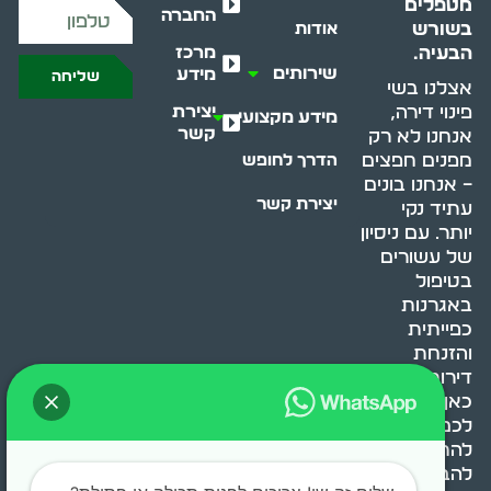
מטפלים
החברה
בשורש
אודות
מרכז
הבעיה.
שירותים
מידע
שליחה
אצלנו בשי
יצירת
פינוי דירה,
מידע מקצועי
קשר
אנחנו לא רק
מפנים חפצים
הדרך לחופש
– אנחנו בונים
יצירת קשר
עתיד נקי
יותר. עם ניסיון
של עשורים
בטיפול
באגרנות
כפייתית
והזנחת
דירות, אנחנו
כאן כדי לעזור
לכם
להתמודד,
להבין ולשנות.