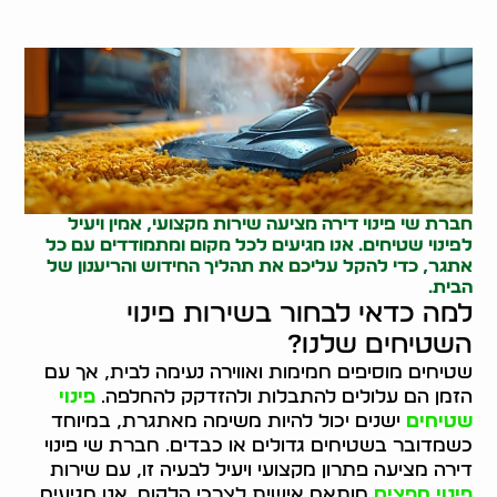
חברת שי פינוי דירה מציעה שירות מקצועי, אמין ויעיל
לפינוי שטיחים. אנו מגיעים לכל מקום ומתמודדים עם כל
אתגר, כדי להקל עליכם את תהליך החידוש והריענון של
הבית.
למה כדאי לבחור בשירות פינוי
השטיחים שלנו?
שטיחים מוסיפים חמימות ואווירה נעימה לבית, אך עם
הזמן הם עלולים להתבלות ולהזדקק להחלפה.
פינוי
שטיחים
ישנים יכול להיות משימה מאתגרת, במיוחד
כשמדובר בשטיחים גדולים או כבדים. חברת שי פינוי
דירה מציעה פתרון מקצועי ויעיל לבעיה זו, עם שירות
פינוי חפצים
מותאם אישית לצרכי הלקוח. אנו מגיעים