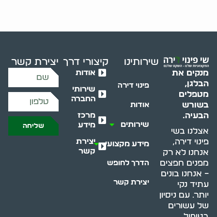
שירותינו
קיצורי דרך
יצירת קשר
אודות
מנקים את
הבלגן,
פינוי דירה
שירותי
מטפלים
החברה
בשורש
אודות
מרכז
הבעיה.
שירותים
מידע
שליחה
אצלנו בשי
יצירת
פינוי דירה,
מידע מקצועי
קשר
אנחנו לא רק
מפנים חפצים
הדרך לחופש
– אנחנו בונים
יצירת קשר
עתיד נקי
יותר. עם ניסיון
של עשורים
בטיפול