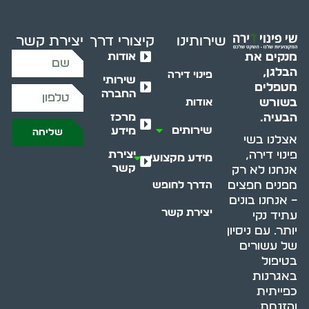
שירותינו
קיצורי דרך
יצירת קשר
אודות
מנקים את
הבלגן,
פינוי דירה
שירותי
מטפלים
החברה
בשורש
אודות
מרכז
הבעיה.
שירותים
מידע
שליחה
אצלנו בשי
יצירת
פינוי דירה,
מידע מקצועי
קשר
אנחנו לא רק
מפנים חפצים
הדרך לחופש
– אנחנו בונים
יצירת קשר
עתיד נקי
יותר. עם ניסיון
של עשורים
בטיפול
באגרנות
כפייתית
והזנחת