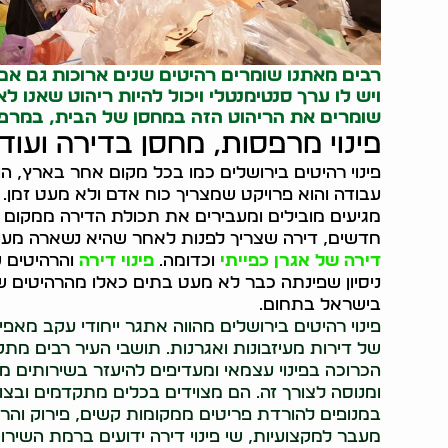
רבים מאתנו שומרים רהיטים שנים ארוכות גם אם א
ויש לו ערך סנטימנטלי ויכול להיות ריהוט שאנו 
שומרים את הריהוט הזה במחסן של הבית, במרפס
פינוי מרפסות, מחסן בדירה ועוד.
פינוי רהיטים בירושלים כמו בכל מקום אחר בארץ, ה
עבודה והוא פרויקט שמצריך כוח אדם ולא מעט זמן
מגיעים מובילים ומעבירים את תכולת הדירה ממקום 
חדשים, דירה שצריך לפנות לאחר שהיא נשארה מעיז
דירה של אגרן כפייתי
וכדומה.
פינוי דירה
והרהיטים 
ניסיון שפינתה כבר לא מעט בתים כאלו מהרהיטים שב
בישראל בתחום.
פינוי רהיטים בירושלים מהווה אתגר ייחודי עקב מאפיי
של דירות מעיזבונות ואגרנות. תושבי העיר רבים מ
הכרוכה בפינוי עצמאי ומעדיפים להיעזר בשירותים מק
ומנוסה לצורך זה. הם מצוידים בכלים מתקדמים ובצוות
במנופים להורדת פריטים ממקומות קשים, פירוק וה
מעבר למקצועיות, שי פינוי דירה ידועים ברמת השירו