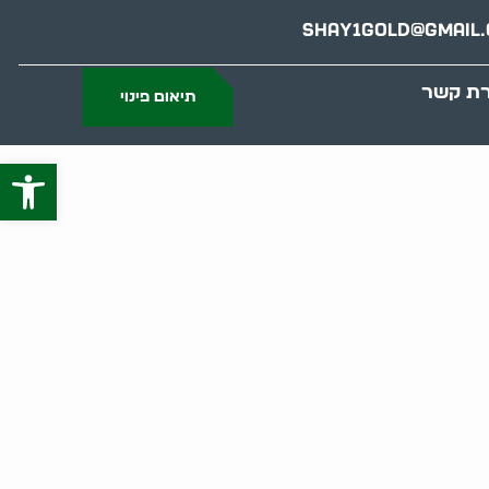
Shay1gold@gmail
רת קשר
תיאום פינוי
פתח סרג
ם