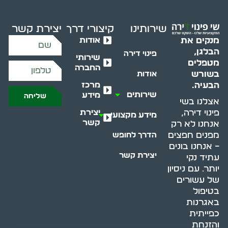
שירותינו
קיצורי דרך
יצירת קשר
אודות
מנקים את
הבלגן,
פינוי דירה
שירותי
מטפלים
החברה
בשורש
אודות
מרכז
הבעיה.
שירותים
מידע
שליחה
אצלנו בשי
יצירת
פינוי דירה,
מידע מקצועי
קשר
אנחנו לא רק
מפנים חפצים
הדרך לחופש
– אנחנו בונים
יצירת קשר
עתיד נקי
יותר. עם ניסיון
של עשורים
בטיפול
באגרנות
כפייתית
והזנחת