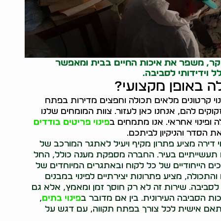
יקר, משפר את איכות החיים בבית ומאפשר
ל וידידותי לסביבה.
ה באופן מקצועי?
ינוי קרטונים מלאים תכולה וחפצים מדירות בפתח
וקים להם, אנחנו כאן לעזור. צוות המומחים שלנו
ה ופינוי אחראי. אנו מתמחים ב
פינוי פריטים בודדים
ת הסדר והניקיון לביתכם.
וי דירה מציע פתרון מקיף ויעיל לאתגר המורכב של
ם תעשייתיים בעיר. החברה מספקת מענה כולל, החל
כים הייחודיים של כל לקוח ובאתגרים המיוחדים של
והתכולה, מציע פתרונות יצירתיים לפינוי במבנים
 לסביבה. שירות זה לא רק חוסך זמן ומאמץ, אלא גם
ות הסביבה העירונית. בין אם מדובר ב
פינוי בתים
,
מותאם אישית לכל צורך בפתח תקווה, עם דגש על