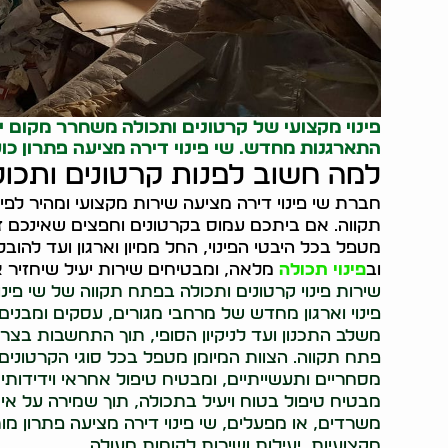
פינוי מקצועי של קרטונים ותכולה משחרר מקום 
התארגנות מחדש. שי פינוי דירה מציעה פתרון כול
למה חשוב לפנות קרטונים ותכול
חברת שי פינוי דירה מציעה שירות מקצועי ומהיר לפ
תקווה. אם ביתכם עמוס בקרטונים וחפצים שאינכם זק
מטפל בכל היבטי הפינוי, החל ממיון וארגון ועד להובל
וב
פינוי תכולה
מלאה, ומבטיחים שירות יעיל שיחזיר א
שירות פינוי קרטונים ותכולה בפתח תקווה של שי פינ
פינוי וארגון מחדש של מרחבי מגורים, עסקים ומבני
משלב התכנון ועד לניקיון הסופי, תוך התחשבות בצר
פתח תקווה. הצוות המיומן מטפל בכל סוגי הקרטונים 
מסחריים ותעשייתיים, ומבטיח טיפול אחראי וידידותי
מבטיח טיפול בטוח ויעיל בתכולה, תוך שמירה על איכ
משרדים, או מפעלים, שי פינוי דירה מציעה פתרון 
מקצועיות, יעילות ושירות לקוחות מעולה.