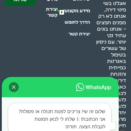
שליחה
אצלנו בשי
יצירת
פינוי דירה,
מידע מקצועי
קשר
אנחנו לא רק
מפנים חפצים
הדרך לחופש
– אנחנו בונים
יצירת קשר
עתיד נקי
יותר. עם ניסיון
של עשורים
בטיפול
באגרנות
כפייתית
והזנחת
דירות, אנחנו
כאן כדי לעזור
לכם
להתמודד,
להבין ולשנות.
שלום זה שי! צריכים לפנות תכולה או פסולת?
יחד, ניצור
אני הכתובת! :) שלחו לי לכאן תמונות
מרחב
חיים בריא ומאוזן.
לקבלת הצעה. תודה!