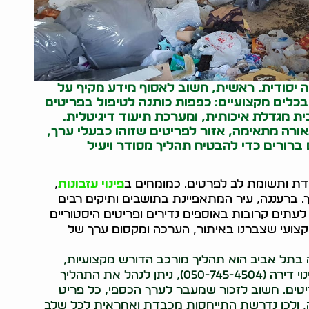
כנה יסודית. ראשית, חשוב לאסוף מידע מקיף על
כלים מקצועיים: כפפות כותנה לטיפול בפריטים
ת מגדלת איכותית, ומערכת תיעוד דיגיטלית.
אורה מתאימה, אזור לפריטים שזוהו כבעלי ערך,
ברורים כדי להבטיח תהליך מסודר ויעיל
וחדת ותשומת לב לפרטים. כמומחים ב
פינוי עזבונות
,
רך. ברעננה, עיר המתאפיינת בתושבים ותיקים רבים
עתים קרובות באוספים נדירים ופריטים היסטוריים
צועי שצברנו באיתור, הערכה ומקסום ערך של
ה בתל אביב הוא תהליך מורכב הדורש מקצועיות,
סבלנות ורגישות. באמצעות שירות מקצועי כמו שי פינוי דירה (050-745-4504), ניתן לנהל את התהליך
טים. חשוב לזכור שמעבר לערך הכספי, כל פריט
, ולכן נדרשת התייחסות מכבדת ואחראית לכל שלב