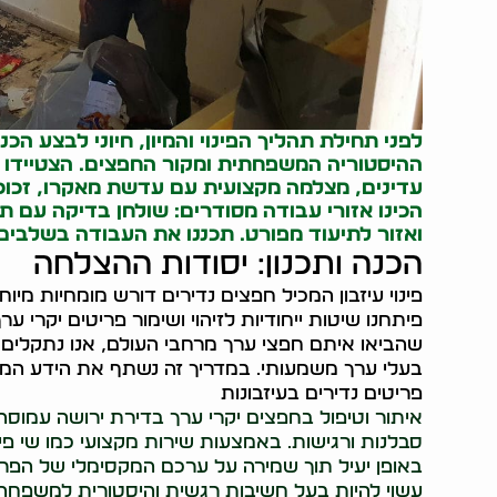
לפני תחילת תהליך הפינוי והמיון, חיוני לבצע ה
ההיסטוריה המשפחתית ומקור החפצים. הצטיידו ב
עדינים, מצלמה מקצועית עם עדשת מאקרו, זכוכי
הכינו אזורי עבודה מסודרים: שולחן בדיקה עם ת
ואזור לתיעוד מפורט. תכננו את העבודה בשלבים 
הכנה ותכנון: יסודות ההצלחה
פינוי עיזבון המכיל חפצים נדירים דורש מומחיות מי
פיתחנו שיטות ייחודיות לזיהוי ושימור פריטים יקרי ע
שהביאו איתם חפצי ערך מרחבי העולם, אנו נתקלים ל
בעלי ערך משמעותי. במדריך זה נשתף את הידע המק
פריטים נדירים בעיזבונות
איתור וטיפול בחפצים יקרי ערך בדירת ירושה עמוס
באופן יעיל תוך שמירה על ערכם המקסימלי של הפרי
עשוי להיות בעל חשיבות רגשית והיסטורית למשפחה