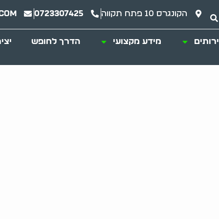
הקונגרס 10 פתח תקווה
0723307425
.com
רותים
מידע מקצועי
הדרך לחופש
יצי
פצי ערך נדירים ברע