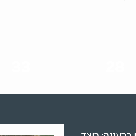
33
28
סוגי שירותים
שנות ניסיון
ם ברעננה: כיצד