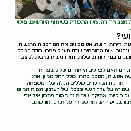
מצב הדירה, מיון התכולה בשיתוף היורשים, פינוי
עי?
ונות ודירות ירושה. אנו מבינים את המורכבות הרגשית
פטר. צוות המומחים שלנו מעניק פתרון כולל הכולל
נו פועלים במהירות וביעילות, תוך רגישות מרבית למצב
ונות, המותאם לצרכים הייחודיים של משפחות
 אנושית, מספק פתרון כולל החל ממיון וארגון
י. היתרונות המרכזיים כוללים הקלה על המשפחה
שמירה על ערך רגשי וכלכלי של העזבון. הצוות המיומן
חוקיות ואתיקה. שירות זה מהווה פתרון אידיאלי
 של יקיריהן, תוך שמירה על זכרם ומורשתם.
05220