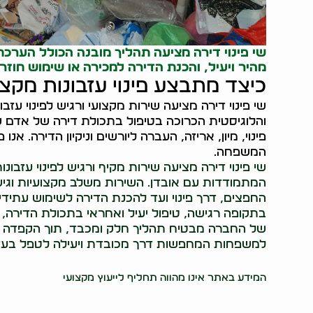
שי פינוי דירה מציעה תהליך מובנה הכולל הערכת 
מהיר ויעיל, והכנת הדירה למכירה או שימוש חוזר.
כיצד מתבצע פינוי עזבונות מקצו
שי פינוי דירה מציעה שירות מקצועי ורגיש לפינוי עזב
והלוגיסטית הכרוכה בטיפול בתכולת דירה של אדם שנ
פינוי, מיון, אריזה, העברה ליורשים וניקיון הדירה. א
המשפחה.
שי פינוי דירה מציעה שירות מקיף ורגיש לפינוי עזב
המתמודדות עם אובדן. השירות משלב מקצועיות וגישה
החפצים, דרך פינוי ועד להכנת הדירה לשימוש עתיד
בתקופה רגישה, טיפול יעיל ואחראי בתכולת הדירה, ו
של החברה מבטיח תהליך חלק ומכבד, תוך הקפדה על 
למשפחות המחפשות דרך מכובדת ויעילה לטפל בעזבון
71171
המידע באתר אינו מהווה תחליף לייעוץ מקצועי