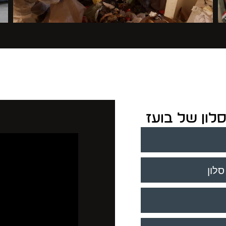
לון של בועז
סלון