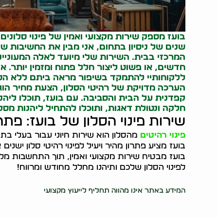
בועז מספק שירות מקצועי ואמין של פינוי סלונים
שנים של ניסיון בתחום, אני מבין את החשיבות של 
המרכזי בבית. השירות שלי מיועד לאלה המעוניינ
חדשים, או פשוט ליצור חלל פתוח ומזמין יותר. אנ
ללקוחותיי להתמקד בשיפור מראה ביתם ללא הטר
הערכה מדויקת של רהיטי הסלון, הצעת מחיר הוגנת
קפדנית על הבית והסביבה. עם בועז, תוכלו ליהנות
חלקה ונטולת דאגות, ותוכלו להתחיל ליהנות מסל
שירות פינוי הסלון של בועז: פתר
פינוי רהיטים
מהסלון הוא שירות חיוני עבור בעלי בת
בועז מציע פתרון מהיר ויעיל לפינוי רהיטי סלון ישנים 
בועז מבטיח שירות מקצועי ואמין, תוך התחשבות מלאה
לפינוי הסלון שלכם ותיהנו מחלל מחודש ומרווח!
37998
המידע באתר אינו מהווה תחליף לייעוץ מקצועי