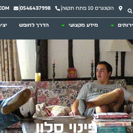
הקונגרס 10 פתח תקווה
0546437998
com
רותים
מידע מקצועי
הדרך לחופש
יצי
פינוי סלון