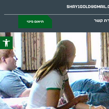
Shay1gold@gmail.
רת קשר
תיאום פינוי
פתח סרג