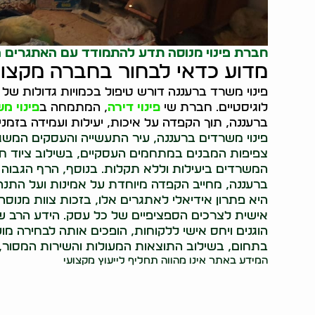
חברת פינוי מנוסה תדע להתמודד עם האתגרים הכ
מדוע כדאי לבחור בחברה מקצוע
פינוי משרד ברעננה דורש טיפול בכמויות גדולות של 
לוגיסטיים. חברת שי
פינוי דירה
, המתמחה ב
פינוי מ
ברעננה, תוך הקפדה על איכות, יעילות ועמידה בזמני
פינוי משרדים ברעננה, עיר התעשייה והעסקים המשגשג
צפיפות המבנים במתחמים העסקיים, בשילוב ציוד חדשנ
המשרדים ביעילות וללא תקלות. בנוסף, הרף הגבוה
ברעננה, מחייב הקפדה מיוחדת על אמינות ועל התנה
היא פתרון אידיאלי לאתגרים אלו, בזכות צוות מנוסה
אישית לצרכים הספציפיים של כל עסק. הידע הרב ש
הוגנים ויחס אישי ללקוחות, הופכים אותה לבחירה מועד
בתחום, בשילוב התוצאות המעולות והשירות המסור,
המידע באתר אינו מהווה תחליף לייעוץ מקצועי