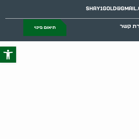
Shay1gold@gmail
רת קשר
תיאום פינוי
פתח סרג