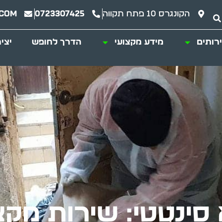
הקונגרס 10 פתח תקווה
0723307425
.com
רותים
מידע מקצועי
הדרך לחופש
יצי
סינטטי: שירות מקצו