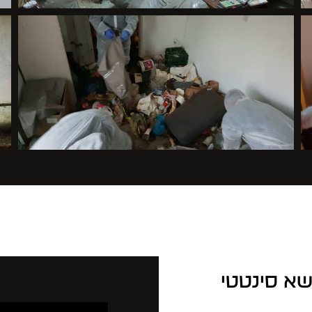
שא סינטטי