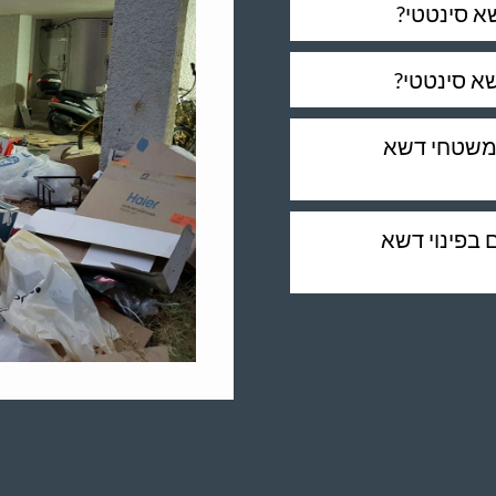
א סינטטי?
א סינטטי?
י משטחי דשא
בפינוי דשא