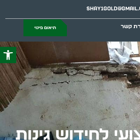
Shay1gold@gmail
רת קשר
תיאום פינוי
פתח סרג
עי לחידוש גינות