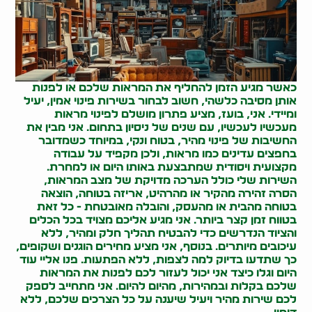
כאשר מגיע הזמן להחליף את המראות שלכם או לפנות
אותן מסיבה כלשהי, חשוב לבחור בשירות פינוי אמין, יעיל
ומיידי. אני, בועז, מציע פתרון מושלם לפינוי מראות
מעכשיו לעכשיו, עם שנים של ניסיון בתחום. אני מבין את
החשיבות של פינוי מהיר, בטוח ונקי, במיוחד כשמדובר
בחפצים עדינים כמו מראות, ולכן מקפיד על עבודה
מקצועית ויסודית שמתבצעת באותו היום או למחרת.
השירות שלי כולל הערכה מדויקת של מצב המראות,
הסרה זהירה מהקיר או מהרהיט, אריזה בטוחה, הוצאה
בטוחה מהבית או מהעסק, והובלה מאובטחת - כל זאת
בטווח זמן קצר ביותר. אני מגיע אליכם מצויד בכל הכלים
והציוד הנדרשים כדי להבטיח תהליך חלק ומהיר, ללא
עיכובים מיותרים. בנוסף, אני מציע מחירים הוגנים ושקופים,
כך שתדעו בדיוק למה לצפות, ללא הפתעות. פנו אליי עוד
היום וגלו כיצד אני יכול לעזור לכם לפנות את המראות
שלכם בקלות ובמהירות, מהיום להיום. אני מתחייב לספק
לכם שירות מהיר ויעיל שיענה על כל הצרכים שלכם, ללא