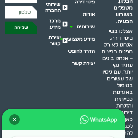
הבלגן,
פינוי דירה
שירותי
מטפלים
החברה
בשורש
אודות
מרכז
הבעיה.
שירותים
מידע
שליחה
אצלנו בשי
יצירת
פינוי דירה,
מידע מקצועי
קשר
אנחנו לא רק
מפנים חפצים
הדרך לחופש
– אנחנו בונים
יצירת קשר
עתיד נקי
יותר. עם ניסיון
של עשורים
בטיפול
באגרנות
כפייתית
והזנחת
דירות, אנחנו
כאן כדי לעזור
לכם
להתמודד,