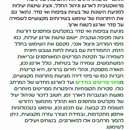
פרואקטיבית לארגון וניהול החלל, ונציג שיטות יעילות
למניעת הישנות של בעיות צפיפות ואי סדר. נתאר גם
את היתרונות של שימוש בשירותים מקצועיים לשמירה
על סדר וארגון לטווח ארוך.
מניעת צפיפות ואי סדר במקלטים ומחסנים דורשת
גישה מקיפה ועקבית. יישום שיטות ארגון יעילות, כמו
מיפוי המרחב וניצול אנכי, מקסם את השימוש בחלל
הזמין. התמודדות עם בעיות לחות ועובש חיונית
לשמירה על תקינות הפריטים המאוחסנים ובריאות
המשתמשים. שמירה על בטיחות, כולל ארגון נכון,
תאורה מספקת, ונהלי חירום ברורים, היא קריטית.
חברות כמו שי פינוי דירה מציעות פתרונות מקצועיים,
מ
פינוי פריטים בודדים
ועד לארגון מחדש של המרחב
כולו. סקירות תקופתיות והיפטרות מפריטים מיותרים
מונעות הצטברות לאורך זמן. חשוב לזכור שניהול יעיל
של מקלטים ומחסנים הוא תהליך מתמשך הדורש
תשומת לב קבועה. עם תכנון נכון, שימוש בטכנולוגיות
אחסון מתקדמות, ובמידת הצורך עזרה מקצועית, ניתן
להפוך מרחבים אלו למאורגנים, בטוחים ויעילים
לשימוש.