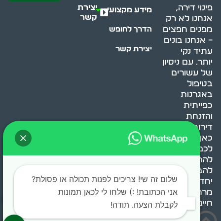
יצירת
פינוי דירה,
מידע מקצועי
קשר
אנחנו לא רק
מפנים חפצים
הדרך לחופש
– אנחנו בונים
יצירת קשר
עתיד נקי
יותר. עם ניסיון
של עשורים
בטיפול
באגרנות
כפייתית
והזנחת
דירות, אנחנו
כאן כדי לעזור
לכם
להתמודד,
להבין ולשנות.
שלום זה שי! צריכים לפנות תכולה או פסולת?
יחד, ניצור
אני הכתובת! :) שלחו לי לכאן תמונות
מרחב
חיים בריא ומאוזן.
לקבלת הצעה. תודה!