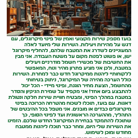
בועז מספק שירות מקצועי ואמין של פינוי מיקרוגלים, עם
דגש על מהירות ויעילות. השירות שלי מיועד לאלה
המעוניינים לשדרג את המטבח שלהם, להחליף מיקרוגל
ישן, או פשוט לפנות מקום על משטח העבודה. אני מבין
את החשיבות של מכשירי חשמל מודרניים ויעילים
במטבח, ולכן אני מציע פתרון מהיר ונוח, המאפשר
ללקוחותיי ליהנות ממיקרוגל חדש כבר למחרת. השירות
כולל הערכה מהירה של המיקרוגל, ניתוק בטיחותי
מהחשמל, הצעת מחיר הוגנת, ופינוי מיידי - הכל יכול
להתבצע ביום אחד! אני מקפיד על שמירת הניקיון והסדר
במטבח במהלך הפינוי, ומבטיח חוויית שירות חלקה ונטולת
דאגות. עם בועז, תוכלו לשכוח מהטרחה הכרוכה בפינוי
מיקרוגלים כבדים או מובנים. אני מטפל בכל ההיבטים של
התהליך, מההערכה הראשונית ועד לפינוי הסופי, כך
שתוכלו להתמקד בבחירת המיקרוגל החדש שלכם. הזמינו
את השירות שלי היום, ומחר כבר תוכלו ליהנות ממטבח
מחודש ומוכן לשימוש.