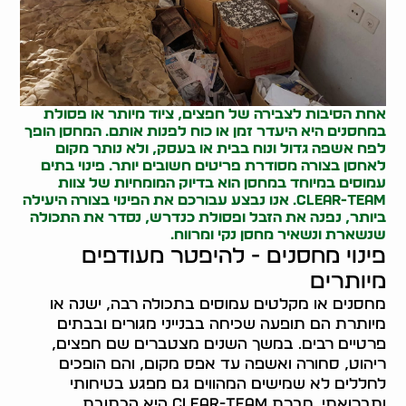
אחת הסיבות לצבירה של חפצים, ציוד מיותר או פסולת
במחסנים היא היעדר זמן או כוח לפנות אותם. המחסן הופך
לפח אשפה גדול ונוח בבית או בעסק, ולא נותר מקום
לאחסן בצורה מסודרת פריטים חשובים יותר.
פינוי בתים
עמוסים במיוחד במחסן הוא בדיוק המומחיות של צוות
Clear-Team. אנו נבצע עבורכם את הפינוי בצורה היעילה
ביותר, נפנה את הזבל ופסולת כנדרש, נסדר את התכולה
שנשארת ונשאיר מחסן נקי ומרווח.
פינוי מחסנים - להיפטר מעודפים
מיותרים
מחסנים או מקלטים עמוסים בתכולה רבה, ישנה או
מיותרת הם תופעה שכיחה בבנייני מגורים ובבתים
פרטיים רבים. במשך השנים מצטברים שם חפצים,
ריהוט, סחורה ואשפה עד אפס מקום, והם הופכים
לחללים לא שמישים המהווים גם מפגע בטיחותי
ותברואתי. חברת clear-team היא הכתובת