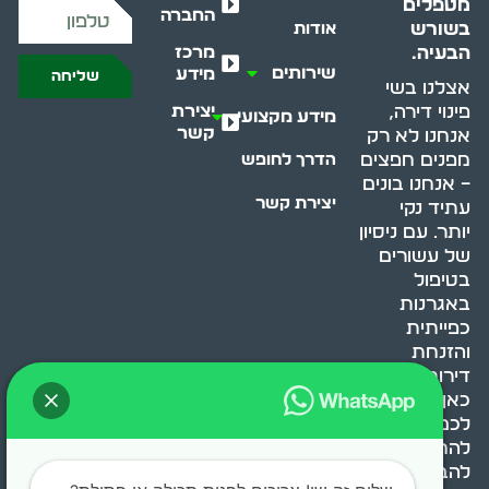
מטפלים
החברה
בשורש
אודות
מרכז
הבעיה.
שירותים
מידע
שליחה
אצלנו בשי
יצירת
פינוי דירה,
מידע מקצועי
קשר
אנחנו לא רק
מפנים חפצים
הדרך לחופש
– אנחנו בונים
יצירת קשר
עתיד נקי
יותר. עם ניסיון
של עשורים
בטיפול
באגרנות
כפייתית
והזנחת
דירות, אנחנו
כאן כדי לעזור
לכם
להתמודד,
להבין ולשנות.