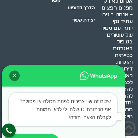
קשר
אנחנו לא רק
מפנים חפצים
הדרך לחופש
– אנחנו בונים
יצירת קשר
עתיד נקי
יותר. עם ניסיון
של עשורים
בטיפול
באגרנות
כפייתית
והזנחת
דירות, אנחנו
כאן כדי לעזור
לכם
להתמודד,
להבין ולשנות.
שלום זה שי! צריכים לפנות תכולה או פסולת?
יחד, ניצור
אני הכתובת! :) שלחו לי לכאן תמונות
מרחב
חיים בריא ומאוזן.
לקבלת הצעה. תודה!