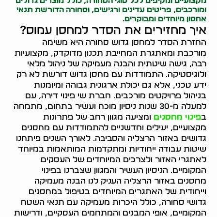
מקצועיים ומקיפים לכל סוגי הסחורה, כולל מוצרים גדולים
ומורכבים, פריטים עדינים ורגישים, וסחורה הדורשת תנאי
אחסון מיוחדים ומבוקרים.
איך מחזירים את הסדר למחסן עמוס?
החזרת הסדר למחסן גדוש סחורה היא משימה
מורכבת ומאתגרת המחייבת תכנון מדוקדק, מקצועיות
רבה, גישה שיטתית והבנה מעמיקה של ניהול מלאי
ולוגיסטיקה. התמודדות עם מחסן גדוש דורשת לא רק
ידע טכני, אלא גם יכולת ארגונית גבוהה ומיומנות
בניהול פרויקטים מורכבים. חברת שי פינוי דירה, עם
למעלה מ-30 שנות ניסיון מוכח ועשיר בתחום, מתמחה
ב
פינוי מחסנים
ומציעה מגוון רחב של פתרונות
מקצועיים, יעילים וחדשניים להתמודדות עם מחסנים
גדושים באזור הרצליה והסביבה. לאורך השנים פיתחנו
שיטות עבודה ייחודיות ומתקדמות המותאמות במיוחד
לאתגרי האזור ולצרכים המיוחדים של העסקים
המקומיים. הניסיון העשיר והמגוון שצברנו בפינוי
מחסנים באזור הרצליה העניק לנו הבנה מעמיקה
וייחודית של האתגרים המיוחדים בטיפול במחסנים
גדושי סחורה, כולל היכרות מעמיקה עם תנאי השטח
המקומיים, אופי המבנים והמתחמים העסקיים, ודרישות