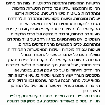
הרשויות המקומיות והתקנות הרלוונטיות. צוות המומחים
המיומן והמקצועי שלנו עבר סדרת הכשרות מקיפות
ומתקדמות בשיטות פינוי חדשניות, טכניקות ארגון
יעילות ומוכחות, וגישות מקצועיות ומתקדמות להחזרת
הסדר למקומות עמוסים. כל אחד מאנשי הצוות
המקצועי שלנו מצויד בידע מקצועי מעמיק ועדכני, ניסיון
מעשי רב בתחום, והבנה מעמיקה של צרכי הלקוחות
העסקיים. אנו משתמשים במגוון רחב של ציוד מתקדם
ומתוחכם, כלים מקצועיים מהמתקדמים בתחום,
ושיטות עבודה מוכחות ויעילות המאפשרות התמודדות
מוצלחת עם כל אתגר שעשוי להתעורר במהלך
העבודה. הצוות המקצועי שלנו מקפיד על יצירת תהליך
פינוי מסודר, יעיל ובטוח, תוך התחשבות מלאה בצרכים
המיוחדים והייחודיים של כל עסק ועסק. בנוסף, אנו
מספקים מערך ייעוץ מקצועי ומקיף בנושא ארגון וניהול
מלאי יעיל, מתוך הבנה עמוקה שתכנון נכון ומדויק ימנע
היווצרות עומס בעתיד ויאפשר ניהול יעיל של המחסן
לאורך זמן.
חברת שי פינוי דירה מציעה פתרון מקצועי ומקיף לפינוי
חנויות ועסקים באשדוד והסביבה. עם ניסיון של למעלה