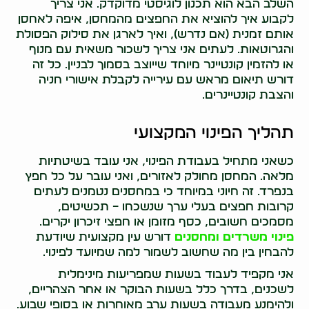
השלב הבא הוא תכנון לוגיסטי מדוקדק. אני צריך
לקבוע איך להוציא את החפצים מהמחסן, איפה לאחסן
אותם זמנית (אם נדרש), ואיך לארגן את סילוק הפסולת
והגרוטאות. לעתים אני צריך לשכור משאית עם מנוף
או להזמין קונטיינר מיוחד שייוצב בסמוך לבניין. כל זה
דורש תיאום מראש עם עירייה לקבלת אישורי חניה
והצבת קונטיינרים.
תהליך הפינוי המקצועי
כשאני מתחיל בעבודת הפינוי, אני עובד בשיטתיות
מלאה. המחסן מחולק לאזורים, ואני עובר על כל חפץ
בנפרד. זה חיוני במיוחד כי במחסנים נטמנים לעתים
קרובות חפצים בעלי ערך שנשכחו – תכשיטים,
מסמכים חשובים, כסף מזומן או חפצי זיכרון יקרים.
פינוי משרדים ומחסנים
דורש עין מקצועית שיודעת
להבחין בין מה שחשוב לשמור למה שמיועד לפינוי.
אני מקפיד לעבוד בשעות שמפריעות מינימלית
לשכנים, בדרך כלל בשעות הבוקר או אחר הצהריים,
ולהימנע מעבודה בשעות ערב מאוחרות או בסופי שבוע.