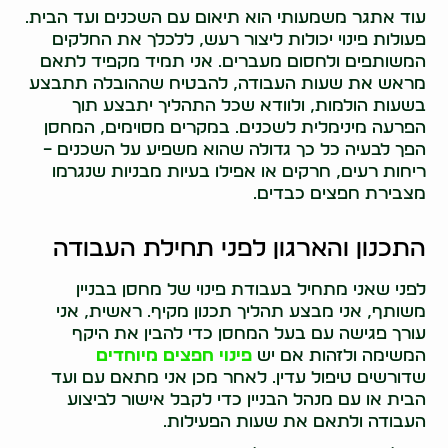
עוד אתגר משמעותי הוא תיאום עם השכנים ועד הבית.
פעולות פינוי יכולות ליצור רעש, ללכלך את החלקים
המשותפים ולחסום מעברים. אני תמיד מקפיד לתאם
מראש את שעות העבודה, להבטיח שההובלה תתבצע
בשעות הולמות, ולוודא שכל התהליך יתבצע תוך
הפרעה מינימלית לשכנים. במקרים מסוימים, המחסן
הפך לבעיה כל כך גדולה שהוא משפיע על השכנים –
ריחות רעים, חרקים או אפילו בעיות מבניות שנגרמו
מצבירת חפצים כבדים.
התכנון והארגון לפני תחילת העבודה
לפני שאני מתחיל בעבודת פינוי של מחסן בבניין
משותף, אני מבצע תהליך תכנון מקיף. ראשית, אני
עורך פגישה עם בעל המחסן כדי להבין את היקף
המשימה ולזהות אם יש
פינוי חפצים מיוחדים
שדורשים טיפול עדין. לאחר מכן אני מתאם עם ועד
הבית או עם מנהל הבניין כדי לקבל אישור לביצוע
העבודה ולתאם את שעות הפעילות.