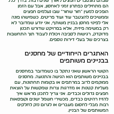
שבהם מצטברים חפצים לאורך שנים רבות. בדרך כלל
הם מתחילים כפתרון זמני לאחסון, אבל עם הזמן
הופכים למעין "חור שחור" שבו נעלמים חפצים
וממשיכים להצטבר עוד ועוד פריטים. כשמישהו פונה
אלי לפינוי מחסן בבניין משותף, אני יודע שמדובר לא
רק במשימה פיזית, אלא בפרויקט שדורש תכנון
מדוקדק, רגישות לסביבה ויכולת לעבוד תוך התחשבות
בצרכים של בעלי דירות נוספים.
האתגרים הייחודיים של מחסנים
בבניינים משותפים
הקושי הראשון שאני נתקל בו כשמדובר במחסנים
בבניינים משותפים הוא הגישה והתנועה. מחסנים
ממוקמים לרוב במרתפים או בקומות תחתונות, עם
מעליות קטנות או מדרגות צרות שמקשות על הוצאת
חפצים גדולים וכבדים. אני צריך לתכנן מראש איך
להזיז רהיטים כבדים, מכשירי חשמל ישנים וקופסאות
רבות מבלי לחסום מעברים או לגרום נזק לחלקים
המשותפים של הבניין.