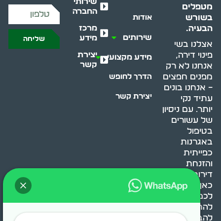
שירותי
מטפלים
החברה
בשורש
אודות
מרכז
הבעיה.
שירותים
מידע
שליחה
אצלנו בשי
יצירת
פינוי דירה,
מידע מקצועי
קשר
אנחנו לא רק
מפנים חפצים
הדרך לחופש
– אנחנו בונים
יצירת קשר
עתיד נקי
יותר. עם ניסיון
של עשורים
בטיפול
באגרנות
כפייתית
והזנחת
דירות, אנחנו
כאן כדי לעזור
לכם
להתמודד,
להבין ולשנות.