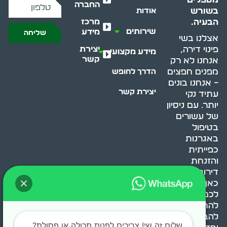
החברה
בשורש
אודות
מרכז
הבעיה.
שירותים
מידע
שליחה
אצלנו בשי
יצירת
פינוי דירה,
מידע מקצועי
קשר
אנחנו לא רק
מפנים חפצים
הדרך לחופש
– אנחנו בונים
יצירת קשר
עתיד נקי
יותר. עם ניסיון
של עשורים
בטיפול
באגרנות
כפייתית
והזנחת
דירות, אנחנו
כאן כדי לעזור
לכם
להתמודד,
להבין ולשנות.
שלום זה שי! צריכים לפנות תכולה או פסולת?