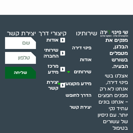
שירותינו
קיצורי דרך
יצירת קשר
אודות
מנקים את
הבלגן,
פינוי דירה
שירותי
מטפלים
החברה
בשורש
אודות
מרכז
הבעיה.
שירותים
מידע
שליחה
אצלנו בשי
יצירת
פינוי דירה,
מידע מקצועי
קשר
אנחנו לא רק
מפנים חפצים
הדרך לחופש
– אנחנו בונים
יצירת קשר
עתיד נקי
יותר. עם ניסיון
של עשורים
בטיפול