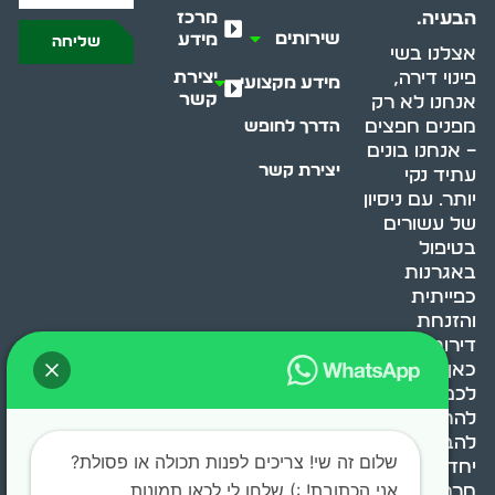
מרכז
הבעיה.
שירותים
מידע
שליחה
אצלנו בשי
יצירת
פינוי דירה,
מידע מקצועי
קשר
אנחנו לא רק
מפנים חפצים
הדרך לחופש
– אנחנו בונים
יצירת קשר
עתיד נקי
יותר. עם ניסיון
של עשורים
בטיפול
באגרנות
כפייתית
והזנחת
דירות, אנחנו
כאן כדי לעזור
לכם
להתמודד,
להבין ולשנות.
שלום זה שי! צריכים לפנות תכולה או פסולת?
יחד, ניצור
אני הכתובת! :) שלחו לי לכאן תמונות
מרחב