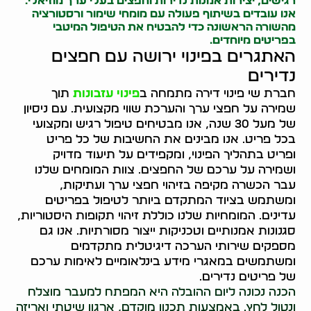
רגישים, יצירות אמנות נדירות וחפצים בעלי ערך מוזיאלי.
אנו עובדים בשיתוף פעולה עם מומחי שימור ורסטורציה
מהשורה הראשונה כדי להבטיח את הטיפול המיטבי
בפריטים מיוחדים.
האתגרים בפינוי ירושה עם חפצים
נדירים
חברת שי פינוי דירה מתמחה ב
פינוי עזבונות
תוך
שמירה על חפצי ערך והערכת שווי מקצועית. עם ניסיון
של מעל 30 שנה, אנו מבטיחים טיפול רגיש ומקצועי
בכל פריט. אנו מבינים את החשיבות של כל פריט
ופריט בתהליך הפינוי, ומקפידים על תיעוד מדויק
ושמירה על ערכם של החפצים. צוות המומחים שלנו
עבר הכשרה מקיפה בזיהוי חפצי ערך ועתיקות,
ומשתמש בציוד המתקדם ביותר לטיפול בפריטים
עדינים. המומחיות שלנו כוללת זיהוי תקופות היסטוריות,
סגנונות אמנותיים וטכניקות ייצור מסורתיות. אנו גם
מספקים שירותי הערכה דיגיטלית מתקדמים
ומשתמשים במאגרי מידע בינלאומיים לאימות ערכם
של פריטים נדירים.
הכנה נכונה ליום ההובלה היא המפתח למעבר מוצלח
ונטול לחץ. באמצעות תכנון מוקדם, ארגון שיטתי ואריזה