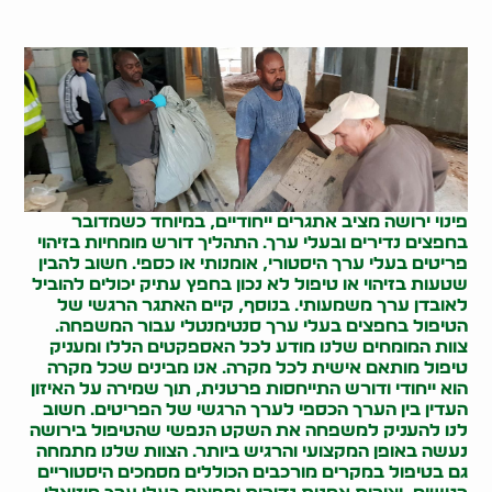
פינוי ירושה מציב אתגרים ייחודיים, במיוחד כשמדובר
בחפצים נדירים ובעלי ערך. התהליך דורש מומחיות בזיהוי
פריטים בעלי ערך היסטורי, אומנותי או כספי. חשוב להבין
שטעות בזיהוי או טיפול לא נכון בחפץ עתיק יכולים להוביל
לאובדן ערך משמעותי. בנוסף, קיים האתגר הרגשי של
הטיפול בחפצים בעלי ערך סנטימנטלי עבור המשפחה.
צוות המומחים שלנו מודע לכל האספקטים הללו ומעניק
טיפול מותאם אישית לכל מקרה. אנו מבינים שכל מקרה
הוא ייחודי ודורש התייחסות פרטנית, תוך שמירה על האיזון
העדין בין הערך הכספי לערך הרגשי של הפריטים. חשוב
לנו להעניק למשפחה את השקט הנפשי שהטיפול בירושה
נעשה באופן המקצועי והרגיש ביותר. הצוות שלנו מתמחה
גם בטיפול במקרים מורכבים הכוללים מסמכים היסטוריים