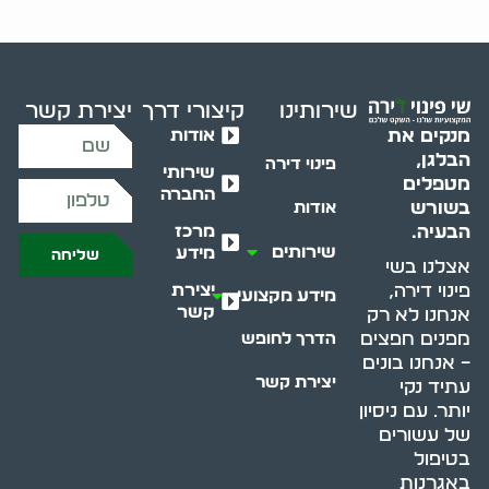
שירותינו
קיצורי דרך
יצירת קשר
אודות
מנקים את
הבלגן,
פינוי דירה
שירותי
מטפלים
החברה
בשורש
אודות
מרכז
הבעיה.
שירותים
מידע
שליחה
אצלנו בשי
יצירת
פינוי דירה,
מידע מקצועי
קשר
אנחנו לא רק
מפנים חפצים
הדרך לחופש
– אנחנו בונים
יצירת קשר
עתיד נקי
יותר. עם ניסיון
של עשורים
בטיפול
באגרנות