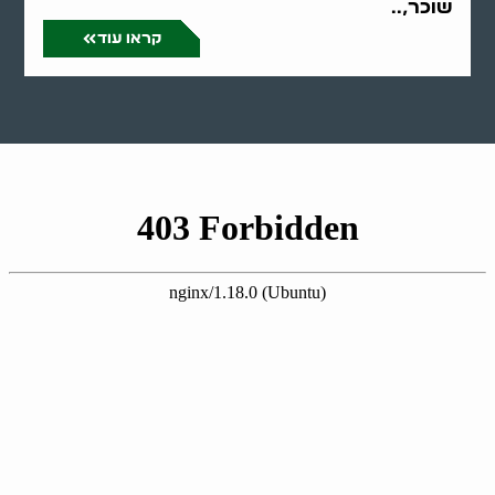
שוכר,..
קראו עוד