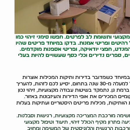
מקצועי ותשומת לב לפרטים. חפשו סימני זיהוי כמו
ל רהיטים ופריטי אמנות. בדקו במיוחד פריטים שהיו
נדט, חפצי יודאיקה, ופריטי אספנות מוקדמים.
ם, ספרים נדירים וכלי כסף שעשויים להיות בעלי
במיוחד כשמדובר בדירות ותיקות המכילות אוצרות
נסתרים. המדריך המקיף שלנו, המבוסס על ניסיון של למעלה מ-30 שנה בתחום, יסייע לכם לזהות, להעריך
רמת גן. נתמקד בשיטות עבודה מקצועיות, זיהוי נכון
יים המכירים את אופי הדירות והעיזבונות באזור.
הוותיקות, מכילות פריטים היסטוריים ועתיקות בעלות
א משימה מורכבת המצריכה מקצועיות, רגישות וסבלנות.
עה פתרון מקיף הכולל זיהוי, תיעוד וטיפול מקצועי
ורכבות הרגשית והלוגיסטית של המשימה ומחויב