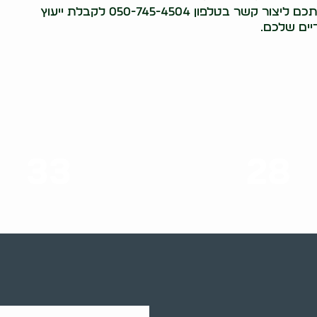
לספק שירות ברמה הגבוהה ביותר. אנחנו מזמינים אתכם ליצור קשר בטלפון 050-745-4504 לקבלת ייעוץ
יים שלכם.
33
28
סוגי שירותים
שנות ניסיון