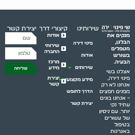
שירותינו
קיצורי דרך
יצירת קשר
אודות
מנקים את
הבלגן,
פינוי דירה
שירותי
מטפלים
החברה
בשורש
אודות
מרכז
הבעיה.
שירותים
מידע
שליחה
אצלנו בשי
יצירת
פינוי דירה,
מידע מקצועי
קשר
אנחנו לא רק
מפנים חפצים
הדרך לחופש
– אנחנו בונים
יצירת קשר
עתיד נקי
יותר. עם ניסיון
של עשורים
בטיפול
באגרנות