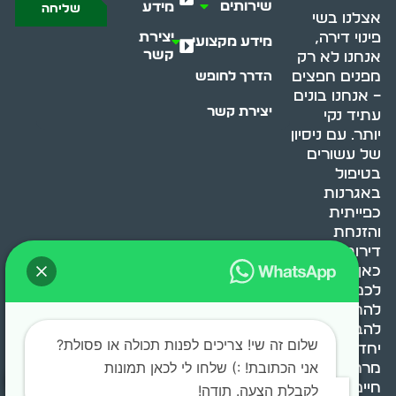
שירותים
מידע
שליחה
אצלנו בשי
יצירת
פינוי דירה,
מידע מקצועי
קשר
אנחנו לא רק
מפנים חפצים
הדרך לחופש
– אנחנו בונים
יצירת קשר
עתיד נקי
יותר. עם ניסיון
של עשורים
בטיפול
באגרנות
כפייתית
והזנחת
דירות, אנחנו
כאן כדי לעזור
לכם
להתמודד,
להבין ולשנות.
שלום זה שי! צריכים לפנות תכולה או פסולת?
יחד, ניצור
אני הכתובת! :) שלחו לי לכאן תמונות
מרחב
חיים בריא ומאוזן.
לקבלת הצעה. תודה!