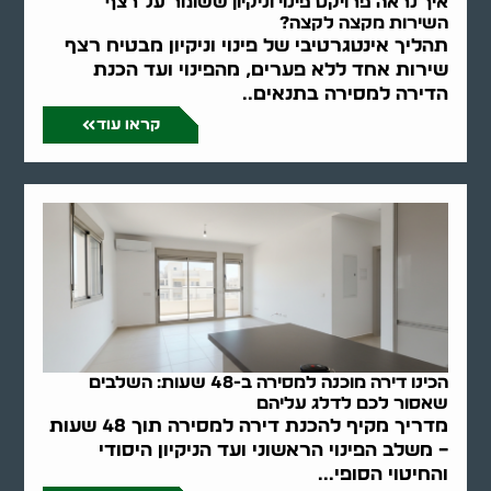
איך נראה פרויקט פינוי וניקיון ששומר על רצף
השירות מקצה לקצה?
תהליך אינטגרטיבי של פינוי וניקיון מבטיח רצף
שירות אחד ללא פערים, מהפינוי ועד הכנת
הדירה למסירה בתנאים..
קראו עוד
הכינו דירה מוכנה למסירה ב-48 שעות: השלבים
שאסור לכם לדלג עליהם
מדריך מקיף להכנת דירה למסירה תוך 48 שעות
– משלב הפינוי הראשוני ועד הניקיון היסודי
והחיטוי הסופי...