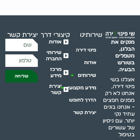
שירותינו
קיצורי דרך
יצירת קשר
אודות
מנקים את
הבלגן,
פינוי דירה
שירותי
מטפלים
החברה
בשורש
אודות
מרכז
הבעיה.
שירותים
מידע
שליחה
אצלנו בשי
יצירת
פינוי דירה,
מידע מקצועי
קשר
אנחנו לא רק
מפנים חפצים
הדרך לחופש
– אנחנו בונים
יצירת קשר
עתיד נקי
יותר. עם ניסיון
של עשורים
בטיפול