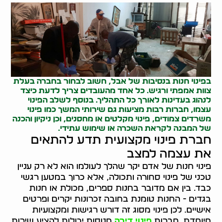
בפינוי חנות בנסיבות של אבל, חשוב לבחור בחברה בעלת
צוות אמפתי ורגיש. כל אחד מהעובדים צריך לדעת כיצד
לנהוג בעדינות לאורך כל התהליך. בנוסף לשלב הפינוי
עצמו, חברות רבות מציעות גם שירותי המשך כמו
פינוי
משרדים
צמודים,
פינוי מקלטים
או מחסנים, וכן ניקיון והכנה
של המבנה לקראת השכרה או שימוש עתידי.
חברת פינוי מקצועית תדע להתאים
את עצמה למצב
פינוי חנות של אדם יקר שהלך לעולמו הוא לא רק עניין
טכני של פינוי סחורה ותכולה, אלא כרוך במטען רגשי
כבד. בין אם מדובר בחנות ספרים, מכולת או חנות
בגדים - החנות טומנת בחובה זכרונות יקרים ופרטים
אישיים. לכן פינוי מסוג זה דורש רגישות ומקצועיות
מיוחדת. חברות
פינוי דירה
מנוסות יכולות להציע שירות