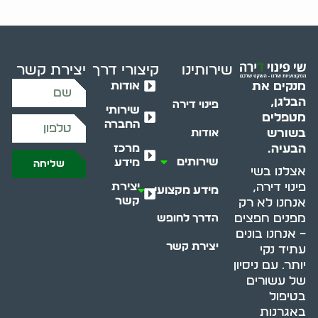
שירותינו
קיצורי דרך
יצירת קשר
אודות
מנקים את
הבלגן,
פינוי דירה
שירותי
מטפלים
החברה
בשורש
אודות
מרכז
הבעיה.
שירותים
מידע
שליחה
אצלנו בשי
יצירת
פינוי דירה,
מידע מקצועי
קשר
אנחנו לא רק
מפנים חפצים
הדרך לחופש
– אנחנו בונים
יצירת קשר
עתיד נקי
יותר. עם ניסיון
של עשורים
בטיפול
באגרנות