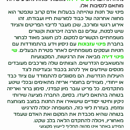
מותאם לנסיבות אלו.
פינוי של חנות שהייתה בבעלות אדם קרוב שנפטר הוא
מחווה אחרונה של כבוד למורשת חייו ועבודתו. זהו
אירוע רגשי ומורכב, שכן מעבר לריבוי הפריטים והציוד
שיש לפנות, עולים גם הרבה זיכרונות וקשרים
משפחתיים הקשורים למקום. לכן חשוב מאוד לבחור
בחברת
פינוי עזבונות
עם ניסיון וידע בהתמודדות עם
חנויות ועסקים משפחתיים לאחר פטירת הבעלים.
שי
פינוי דירה
מביאה את הרגישות, המקצועיות
והמשאבים הנדרשים. הצוותים שלה מורכבים מעובדים
מנוסים שיודעים איך לנהוג בכבוד ובעדינות לצד
היעילות הנדרשת. הם מסוגלים להתמודד עם ציוד כבד
או ייחודי, מצוידים בחומרי אריזה מתאימים ובכלי שינוע
מתקדמים. כל פריט עובר מיון קפדני, סימון ברור ואריזה
בטוחה בהתאם ליעדו. בסיום, החברה מציעה שירותי
ניקיון וחיטוי יסודיים שישאירו את החנות במצב מצוחצח
ומזמין. בעזרת ליווי כזה, המשפחה יכולה להרגיש
בטוחה שהיא מכבדת את המקום ואת האדם שעמד
מאחוריו, ויכולה להתקדם הלאה בלב שקט.
המידע באתר אינו מהווה תחליף לייעוץ מקצועי