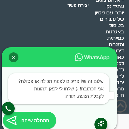
– אנחנו בונים
יצירת קשר
עתיד נקי
יותר. עם ניסיון
של עשורים
בטיפול
באגרנות
כפייתית
והזנחת
דירות, אנחנו
כאן כדי לעזור
לכם
להתמודד,
להבין ולשנות.
שלום זה שי! צריכים לפנות תכולה או פסולת?
יחד, ניצור
אני הכתובת! :) שלחו לי לכאן תמונות
מרחב
חיים בריא ומאוזן.
לקבלת הצעה. תודה!
בוסט מדיה © 2024 כל
התחלת שיחה
הזכויות שמורות.