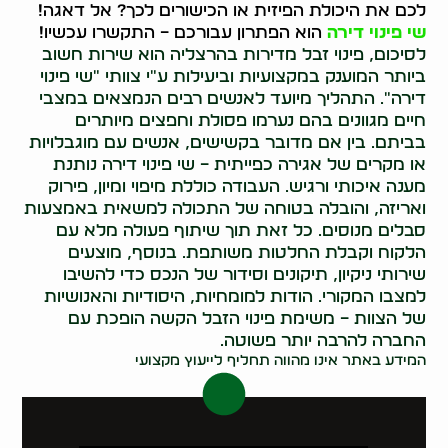
לכם את היכולת הפיזית או הכישורים לכך? אל דאגה!
שי פינוי דירה
הוא הפתרון עבורכם – התקשרו עכשיו!
לסיכום, פינוי זבל מדירות בהרצליה הוא שירות חשוב
ביותר המוענק במקצועיות וביעילות ע"י צוותי "שי פינוי
דירה". התהליך מיועד לאנשים רבים הנמצאים במצבי
חיים מגוונים בהם נערמו פסולת וחפצים מיותרים
בביתם. בין אם מדובר בקשישים, אנשים עם מוגבלויות
או מקרים של אגירה כפייתית – שי פינוי דירה נותנת
מענה איכותי ורגיש. העבודה כוללת מיפוי ומיון, פירוק
ואריזה, והובלה בטוחה של התכולה למשאית באמצעות
סבלים מנוסים. כל זאת תוך שיתוף פעולה מלא עם
הלקוח וקבלת החלטות משותפת. בנוסף, מוצעים
שירותי ניקיון, תיקונים וסידור של הנכס כדי להשיבו
למצבו המקורי. הודות למומחיות, היסודיות והאנושיות
של הצוות – משימת פינוי הזבל הקשה הופכת עם
החברה להרבה יותר פשוטה.
המידע באתר אינו מהווה תחליף לייעוץ מקצועי