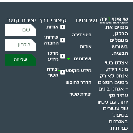
שירותינו
קיצורי דרך
יצירת קשר
אודות
מנקים את
הבלגן,
פינוי דירה
שירותי
מטפלים
החברה
בשורש
אודות
מרכז
הבעיה.
שירותים
מידע
שליחה
אצלנו בשי
יצירת
פינוי דירה,
מידע מקצועי
קשר
אנחנו לא רק
מפנים חפצים
הדרך לחופש
– אנחנו בונים
יצירת קשר
עתיד נקי
יותר. עם ניסיון
של עשורים
בטיפול
באגרנות
כפייתית