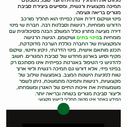
מלווים את התהליך מתחילתו ועד סופו, מספקים
תמיכה מקצועית ורגשית, ומסייעים ביצירת סביבת
מגורים בריאה ונעימה.
פינוי ושיקום דירת אגרן כפייתי הוא תהליך מורכב
הדורש מומחיות, רגישות וסבלנות רבה. חברת שי פינוי
דירה מציעה פתרון כולל המשלב הבנה פסיכולוגית עם
מומחיות ב
פינוי בתים
ושיקומם. הגישה הרגישה
והמקצועית של החברה כוללת הערכה מדוקדקת,
תכנון מותאם אישית, פינוי הדרגתי, ניקיון וחיטוי, שיקום
מקיף וסיוע בארגון מחדש של סביבת המגורים. חשוב
להדגיש כי הטיפול באגרנות כפייתית אינו מסתכם רק
בפינוי פיזי, אלא דורש גם תמיכה רגשית וליווי ארוך
טווח למניעת הישנות המצב. באמצעות שילוב של
מקצועיות, רגישות ותמיכה מתמשכת, ניתן לשפר
משמעותית את איכות החיים של האגרן ומשפחתו,
וליצור סביבת מגורים בטוחה ובריאה יותר.
המידע באתר אינו מהווה תחליף לייעוץ מקצועי