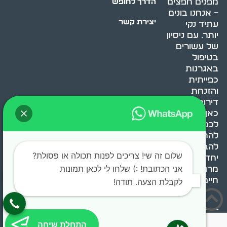
מפנים חפצים
הדרך לחופש
– אנחנו בונים
יצירת קשר
עתיד נקי
יותר. עם ניסיון
של עשורים
בטיפול
באגרנות
כפייתית
והזנחת
דירות, אנחנו
כאן כדי לעזור
לכם
להתמודד,
להבין ולשנות.
שלום זה שי! צריכים לפנות תכולה או פסולת?
יחד, ניצור
אני הכתובת! :) שלחו לי לכאן תמונות
מרחב
חיים בריא ומאוזן.
לקבלת הצעה. תודה!
בוסט מדיה © 2024 כל
התחלת שיחה