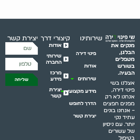
שירותינו
קיצורי דרך
יצירת קשר
אודות
מנקים את
הבלגן,
פינוי דירה
שירותי
מטפלים
החברה
בשורש
אודות
מרכז
הבעיה.
שירותים
מידע
שליחה
אצלנו בשי
יצירת
פינוי דירה,
מידע מקצועי
קשר
אנחנו לא רק
מפנים חפצים
הדרך לחופש
– אנחנו בונים
יצירת קשר
עתיד נקי
יותר. עם ניסיון
של עשורים
בטיפול