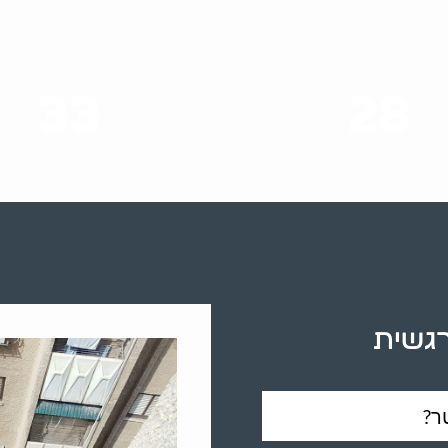
33
28
סוגי שירותים
שנות ניסיון
רגשית
ר?