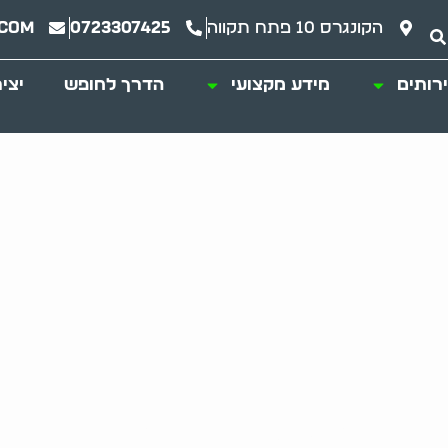
הקונגרס 10 פתח תקווה
0723307425
.com
רותים
מידע מקצועי
הדרך לחופש
יצי
– המורכבות הרגשית 