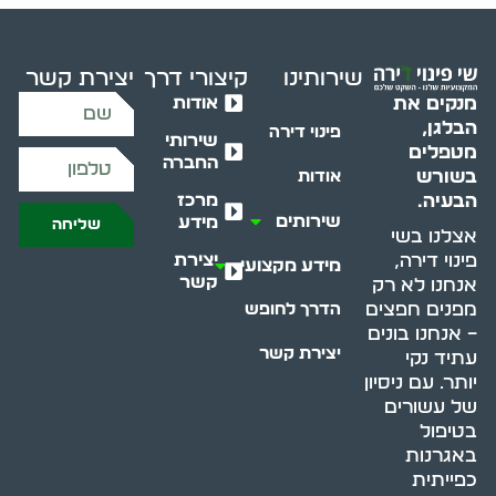
שירותינו
קיצורי דרך
יצירת קשר
אודות
מנקים את
הבלגן,
פינוי דירה
שירותי
מטפלים
החברה
בשורש
אודות
מרכז
הבעיה.
שירותים
מידע
שליחה
אצלנו בשי
יצירת
פינוי דירה,
מידע מקצועי
קשר
אנחנו לא רק
מפנים חפצים
הדרך לחופש
– אנחנו בונים
יצירת קשר
עתיד נקי
יותר. עם ניסיון
של עשורים
בטיפול
באגרנות
כפייתית