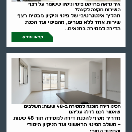
איך נראה פרויקט פינוי וניקיון ששומר על רצף
השירות מקצה לקצה?
תהליך אינטגרטיבי של פינוי וניקיון מבטיח רצף
שירות אחד ללא פערים, מהפינוי ועד הכנת
הדירה למסירה בתנאים..
קראו עוד
הכינו דירה מוכנה למסירה ב-48 שעות: השלבים
שאסור לכם לדלג עליהם
מדריך מקיף להכנת דירה למסירה תוך 48 שעות
– משלב הפינוי הראשוני ועד הניקיון היסודי
והחיטוי הסופי...