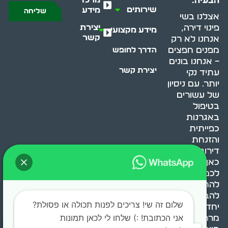
הבעיה.
שירותים
מידע
שליחה
אצלנו בשי
יצירת
פינוי דירה,
מידע מקצועי
קשר
אנחנו לא רק
מפנים חפצים
הדרך לחופש
– אנחנו בונים
יצירת קשר
עתיד נקי
יותר. עם ניסיון
של עשורים
בטיפול
באגרנות
כפייתית
והזנחת
דירות, אנחנו
כאן כדי לעזור
לכם
להתמודד,
להבין ולשנות.
שלום זה שי! צריכים לפנות תכולה או פסולת?
יחד, ניצור
אני הכתובת! :) שלחו לי לכאן תמונות
מרחב