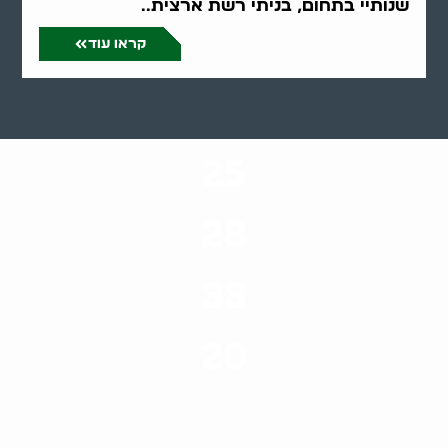
שנותיי בתחום, בניתי רשת ארצית..
קראו עוד
25
ערים בארץ
28
סוגי שירותים
33
שנות ניסיון
20
רשויות רווחה בארץ