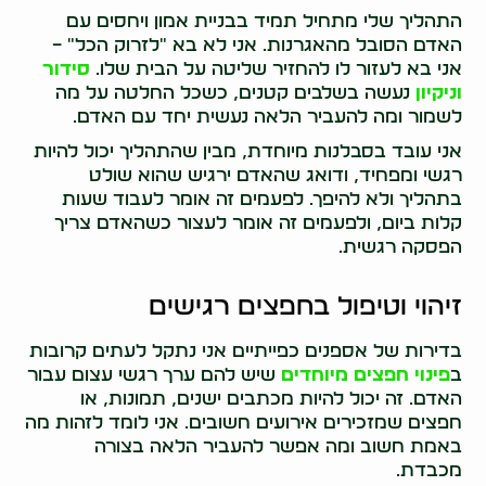
התהליך שלי מתחיל תמיד בבניית אמון ויחסים עם
האדם הסובל מהאגרנות. אני לא בא "לזרוק הכל" –
אני בא לעזור לו להחזיר שליטה על הבית שלו.
סידור
וניקיון
נעשה בשלבים קטנים, כשכל החלטה על מה
לשמור ומה להעביר הלאה נעשית יחד עם האדם.
אני עובד בסבלנות מיוחדת, מבין שהתהליך יכול להיות
רגשי ומפחיד, ודואג שהאדם ירגיש שהוא שולט
בתהליך ולא להיפך. לפעמים זה אומר לעבוד שעות
קלות ביום, ולפעמים זה אומר לעצור כשהאדם צריך
הפסקה רגשית.
זיהוי וטיפול בחפצים רגישים
בדירות של אספנים כפייתיים אני נתקל לעתים קרובות
ב
פינוי חפצים מיוחדים
שיש להם ערך רגשי עצום עבור
האדם. זה יכול להיות מכתבים ישנים, תמונות, או
חפצים שמזכירים אירועים חשובים. אני לומד לזהות מה
באמת חשוב ומה אפשר להעביר הלאה בצורה
מכבדת.