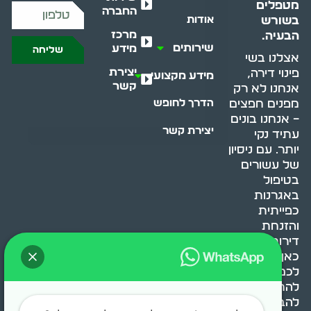
מטפלים
החברה
בשורש
אודות
מרכז
הבעיה.
שירותים
מידע
שליחה
אצלנו בשי
יצירת
פינוי דירה,
מידע מקצועי
קשר
אנחנו לא רק
מפנים חפצים
הדרך לחופש
– אנחנו בונים
יצירת קשר
עתיד נקי
יותר. עם ניסיון
של עשורים
בטיפול
באגרנות
כפייתית
והזנחת
דירות, אנחנו
כאן כדי לעזור
לכם
להתמודד,
להבין ולשנות.