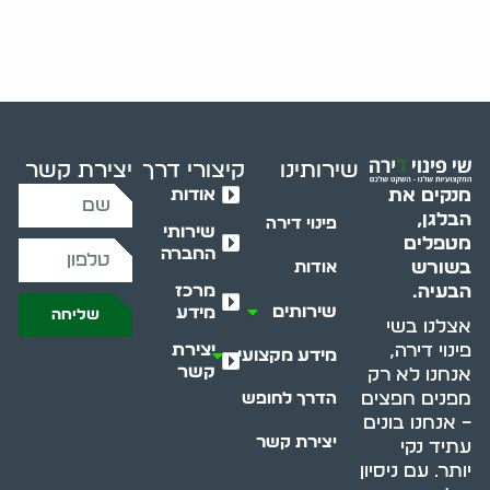
שירותינו
קיצורי דרך
יצירת קשר
אודות
מנקים את
הבלגן,
פינוי דירה
שירותי
מטפלים
החברה
בשורש
אודות
מרכז
הבעיה.
שירותים
מידע
שליחה
אצלנו בשי
יצירת
פינוי דירה,
מידע מקצועי
קשר
אנחנו לא רק
מפנים חפצים
הדרך לחופש
– אנחנו בונים
יצירת קשר
עתיד נקי
יותר. עם ניסיון