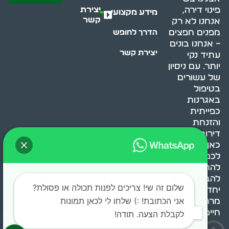
יצירת
פינוי דירה,
מידע מקצועי
קשר
אנחנו לא רק
מפנים חפצים
הדרך לחופש
– אנחנו בונים
יצירת קשר
עתיד נקי
יותר. עם ניסיון
של עשורים
בטיפול
באגרנות
כפייתית
והזנחת
דירות, אנחנו
כאן כדי לעזור
לכם
להתמודד,
להבין ולשנות.
שלום זה שי! צריכים לפנות תכולה או פסולת?
יחד, ניצור
אני הכתובת! :) שלחו לי לכאן תמונות
מרחב
חיים בריא ומאוזן.
לקבלת הצעה. תודה!