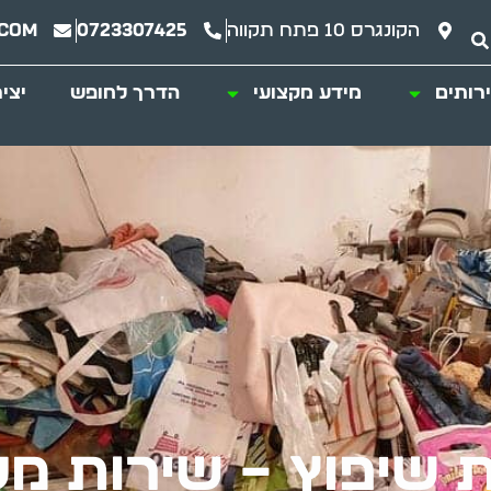
הקונגרס 10 פתח תקווה
0723307425
.com
רותים
מידע מקצועי
הדרך לחופש
יצי
ת שיפוץ – שירות מ