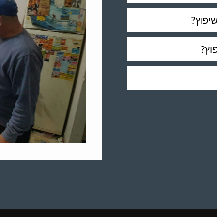
יפוץ?
וץ?