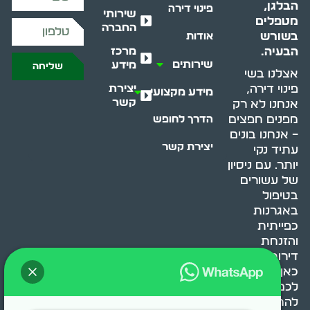
הבלגן,
פינוי דירה
שירותי
מטפלים
החברה
בשורש
אודות
מרכז
הבעיה.
שירותים
מידע
שליחה
אצלנו בשי
יצירת
פינוי דירה,
מידע מקצועי
קשר
אנחנו לא רק
מפנים חפצים
הדרך לחופש
– אנחנו בונים
יצירת קשר
עתיד נקי
יותר. עם ניסיון
של עשורים
בטיפול
באגרנות
כפייתית
והזנחת
דירות, אנחנו
כאן כדי לעזור
לכם
להתמודד,