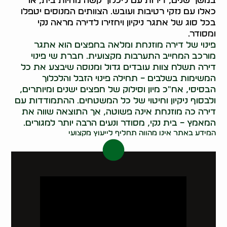
במשך שנים, דירות עם ליכלוך קשה מחיות בית, או
כאלו עם נזקי רטיבות ועובש. הצוותים המנוסים יטפלו
בכל סוג של אתגר ניקיון ויחזירו לדירה מראה נקי
ומסודר.
פינוי של דירה מוזנחת ומלאה בחפצים הוא אתגר
מורכב המחייב התערבות מקצועית. חברת שי פינוי
דירה תשלח צוות עובדים גדול ומנוסה שיבצע את כל
המשימות בשלבים – תחילה פינוי הזבל והלכלוך
הבסיסי, אח"כ מיון וסילוק של חפצים ישנים ומיותרים,
ולבסוף ניקיון וחיטוי של כל המשטחים. ההתמודדות עם
דירה כה מוזנחת אינה פשוטה, אך התוצאה שווה את
המאמץ – בית נקי, מסודר ונעים הרבה יותר למגורים.
המידע באתר אינו מהווה תחליף לייעוץ מקצועי