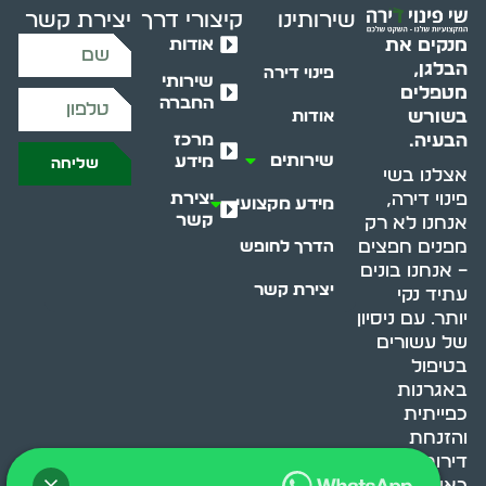
שירותינו
קיצורי דרך
יצירת קשר
אודות
מנקים את
הבלגן,
פינוי דירה
שירותי
מטפלים
החברה
בשורש
אודות
מרכז
הבעיה.
שירותים
מידע
שליחה
אצלנו בשי
יצירת
פינוי דירה,
מידע מקצועי
קשר
אנחנו לא רק
מפנים חפצים
הדרך לחופש
– אנחנו בונים
יצירת קשר
עתיד נקי
יותר. עם ניסיון
של עשורים
בטיפול
באגרנות
כפייתית
והזנחת
דירות, אנחנו
כאן כדי לעזור