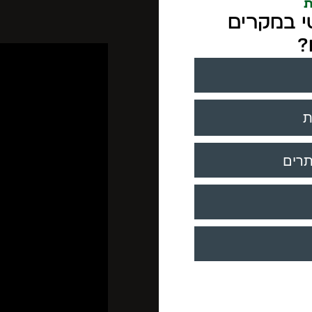
ת
י במקרים
?
ת
תרים