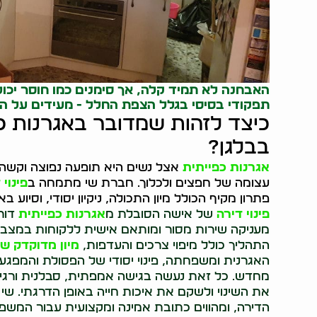
האבחנה לא תמיד קלה, אך סימנים כמו חוסר יכול
תפקודי בסיסי בגלל הצפת החלל - מעידים על ה
כיצד לזהות שמדובר באגרנות כ
בבלגן?
אגרנות כפייתית
אצל נשים היא תופעה נפוצה וקשה,
עצומה של חפצים ולכלוך. חברת שי מתמחה ב
פינוי 
פתרון מקיף הכולל מיון התכולה, ניקיון יסודי, וסיוע ב
פינוי דירה
של אישה הסובלת מ
אגרנות כפייתית
דורש
מעניקה שירות מסור ומותאם אישית ללקוחות במצבים
התהליך כולל מיפוי צרכים והעדפות,
מיון מדוקדק ש
האגרנית ומשפחתה, פינוי יסודי של הפסולת והמפגעים
מחדש. כל זאת נעשה בגישה אמפתית, סבלנית ורגי
את השינוי ולשקם את איכות חייה באופן הדרגתי. שי מצ
הדירה, ומהווים כתובת אמינה ומקצועית עבור המשפ