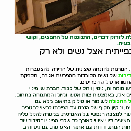
ת לזרוק דברים, התגוננות על החפצים, וקושי
בעיה.
פייתית אצל נשים ולא רק
 הגורמת להזנחה קיצונית של הדירה ולהצטברות
דירות
של נשים הסובלות מהפרעת אגירה, ומספקת
אחסון או סילוק הפריטים.
 מומחיות, ניסיון ויחס של כבוד. חברת שי פינוי
 אלו, באמצעות צוות אנושי ומיומן המתמחה בתחום.
ל התכולה
לשימור או סילוק בתיאום מלא עם
, וניקיון מקיף של הנכס עד הפיכתו לראוי למגורים
שה למצבה הנפשי של האגרנית, במטרה להקל עליה
יעים ליווי אישי לאורך כל שלבי הפינוי והסידור של
חות המתמודדות עם אתגר האגרנות. עם ניסיון רב