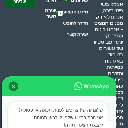
שירותים
מידע
שליחה
אצלנו בשי
יצירת
פינוי דירה,
מידע מקצועי
קשר
אנחנו לא רק
מפנים חפצים
הדרך לחופש
– אנחנו בונים
יצירת קשר
עתיד נקי
יותר. עם ניסיון
של עשורים
בטיפול
באגרנות
כפייתית
והזנחת
דירות, אנחנו
כאן כדי לעזור
לכם
להתמודד,
להבין ולשנות.
שלום זה שי! צריכים לפנות תכולה או פסולת?
יחד, ניצור
אני הכתובת! :) שלחו לי לכאן תמונות
מרחב
חיים בריא ומאוזן.
לקבלת הצעה. תודה!