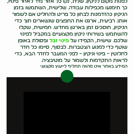
לפנות מקום לניקיון. שנית, נקו כל אזור מיד לאחר פינויו,
כך תימנעו מכפילות עבודה. שלישית, השתמשו בזמן
הניקיון כהזדמנות לבחון כל פריט ולהחליט אם לשמור
אותו. רביעית, ארגנו את החפצים שנשארים תוך כדי
הניקיון, חוסכים זמן בארגון מחדש. חמישית, שקלו
להשתמש בשירותי ניקיון מקצועיים במקביל לפינוי
שלכם. שישית, הקפידו על
פינוי זבל
ופסולת באופן
שוטף כדי למנוע הצטברות. לבסוף, סיימו כל חדר
לחלוטין – פינוי וניקיון – לפני המעבר לחדר הבא, כדי
לראות התקדמות ולשמור על מוטיבציה.
המידע באתר אינו מהווה תחליף לייעוץ מקצועי