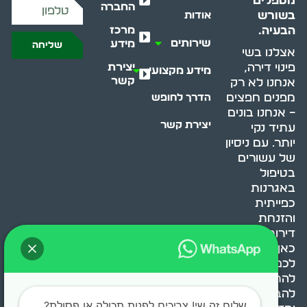
מטפלים
החברה
בשורש
אודות
מרכז
הבעיה.
שירותים
מידע
שליחה
אצלנו בשי
יצירת
פינוי דירה,
מידע מקצועי
קשר
אנחנו לא רק
מפנים חפצים
הדרך לחופש
– אנחנו בונים
יצירת קשר
עתיד נקי
יותר. עם ניסיון
של עשורים
בטיפול
באגרנות
כפייתית
והזנחת
דירות, אנחנו
כאן כדי לעזור
לכם
להתמודד,
להבין ולשנות.
שלום זה שי! צריכים לפנות תכולה או פסולת?