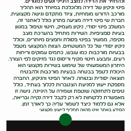
ולהחזיר את הדירה למצב היגייני ונעים למגורים.
פינוי וניקיון של דירה מלוכלכת במיוחד הוא תהליך
מורכב הדורש מומחיות, ציוד מתקדם וגישה מקצועית.
חברת שי פינוי דירה מציעה פתרון כולל לאתגר זה,
המשלב פינוי יסודי, ניקיון מעמיק, חיטוי וטיפול במגוון
בעיות ספציפיות. השירות מתחיל בהערכת מצב
מקיפה, ממשיך בפינוי פסולת וחפצים מיותרים, וכולל
ניקיון יסודי של כל המשטחים. הצוות המקצועי מטפל
בבעיות מורכבות כמו עובש, כתמים עמוקים וריחות
רעים, ומבצע חיטוי מקיף וריסוס נגד מזיקים לפי הצורך.
היתרון המשמעותי של שימוש בשירות מקצועי הוא
היכולת לטפל בבטחה בבעיות מורכבות ולהבטיח
תוצאה יסודית ובטוחה. לאחר הפינוי והניקיון, החברה
מספקת ייעוץ למניעת הצטברות לכלוך בעתיד, כולל
טיפים לתחזוקה שוטפת ושמירה על היגיינה. גישה זו
מאפשרת ללקוחות לא רק לקבל דירה נקייה ובריאה,
אלא גם ללמוד כיצד לשמור עליה כך לאורך זמן.
המידע באתר אינו מהווה תחליף לייעוץ מקצועי