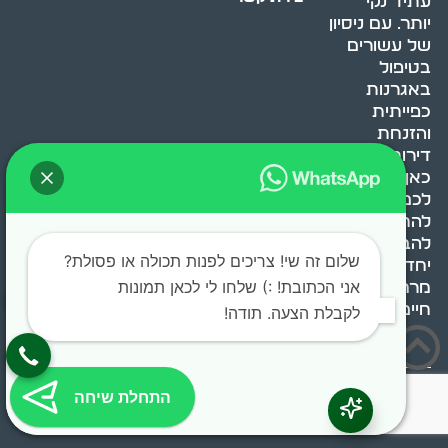
עתיד נקי
יותר. עם ניסיון
של עשורים
בטיפול
באגרנות
כפייתית
והזנחת
דירות, אנחנו
כאן כדי לעזור
לכם
להתמודד,
להבין ולשנות.
שלום זה שי! צריכים לפנות תכולה או פסולת?
יחד, ניצור
אני הכתובת! :) שלחו לי לכאן תמונות
מרחב
חיים בריא ומאוזן.
לקבלת הצעה. תודה!
בוסט מדיה © 2024 כל
התחלת שיחה
הזכויות שמורות.